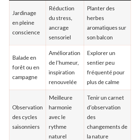
Réduction
Planter des
Jardinage
du stress,
herbes
en pleine
ancrage
aromatiques sur
conscience
sensoriel
son balcon
Amélioration
Explorer un
Balade en
de l’humeur,
sentier peu
forêt ou en
inspiration
fréquenté pour
campagne
renouvelée
plus de calme
Meilleure
Tenir un carnet
Observation
harmonie
d’observation
des cycles
avec le
des
saisonniers
rythme
changements de
naturel
la nature