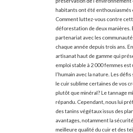
préservation de l’environnement
habitants ont été enthousiasmés e
Comment luttez-vous contre cette 
déforestation de deux manières. 
partenariat avec les communautés 
chaque année depuis trois ans. En 
artisanat haut de gamme qui prése
emploi stable à 2 000 femmes est
l’humain avec la nature. Les défis
le cuir sublime certaines de vos c
plutôt que minéral? Le tannage min
répandu. Cependant, nous lui préfé
des tanins végétaux issus des pl
avantages, notamment la sécurité
meilleure qualité du cuir et des 