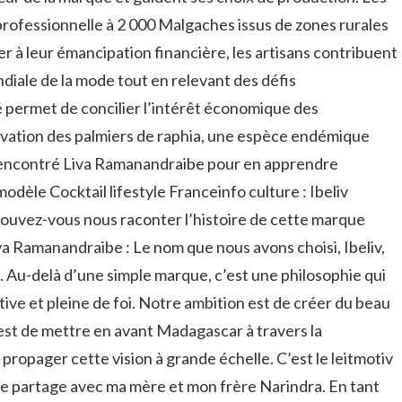
professionnelle à 2 000 Malgaches issus de zones rurales
r à leur émancipation financière, les artisans contribuent
ndiale de la mode tout en relevant des défis
 permet de concilier l’intérêt économique des
ervation des palmiers de raphia, une espèce endémique
encontré Liva Ramanandraibe pour en apprendre
modèle Cocktail lifestyle Franceinfo culture : Ibeliv
Pouvez-vous nous raconter l’histoire de cette marque
a Ramanandraibe : Le nom que nous avons choisi, Ibeliv,
s). Au-delà d’une simple marque, c’est une philosophie qui
ive et pleine de foi. Notre ambition est de créer du beau
 est de mettre en avant Madagascar à travers la
 propager cette vision à grande échelle. C’est le leitmotiv
 je partage avec ma mère et mon frère Narindra. En tant