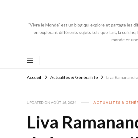
"Vivre le Monde" est un blog qui explore et partage les di
en explorant différents sujets tels que l'art, la cuisin
monde et une 
Accueil
Actualités & Généraliste
Liva Ramanandrai
UPDATED ON
AOÛT 16, 2024
ACTUALITÉS & GÉNÉ
Liva Ramanand