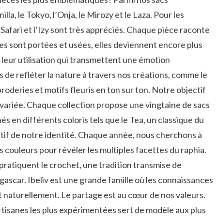
la, le Tokyo, l’Onja, le Mirozy et le Laza. Pour les
Safari et l’Izy sont très appréciés. Chaque pièce raconte
les sont portées et usées, elles deviennent encore plus
 leur utilisation qui transmettent une émotion
de refléter la nature à travers nos créations, comme le
oderies et motifs fleuris en ton sur ton. Notre objectif
e variée. Chaque collection propose une vingtaine de sacs
és en différents coloris tels que le Tea, un classique du
atif de notre identité. Chaque année, nous cherchons à
 couleurs pour révéler les multiples facettes du raphia.
ratiquent le crochet, une tradition transmise de
scar. Ibeliv est une grande famille où les connaissances
nt naturellement. Le partage est au cœur de nos valeurs.
tisanes les plus expérimentées sert de modèle aux plus