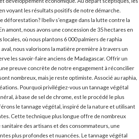
 et développement économique. Au départ sceptiques, les
n voyant les résultats positifs de notre démarche.
déforestation? Ibeliv s’engage dans la lutte contre la
En amont, nous avons une concession de 35 hectares en
locales, où nous plantons 6 000 palmiers de raphia
aval, nous valorisons la matière première à travers un
rve les savoir-faire anciens de Madagascar. Offrir un
 une preuve concrète de notre engagement à réconcilier
 sont nombreux, mais je reste optimiste. Associé au raphia,
réations. Pourquoi privilégiez-vous un tannage végétal
éral, à base de sel de chrome, est le procédé le plus
rons le tannage végétal, inspiré de la nature et utilisant
antes. Cette technique plus longue offre de nombreux
 sanitaire des artisans et des consommateurs, une
teintes plus profondes et nuancées. Le tannage végétal