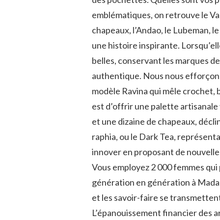
emblématiques, on retrouve le Vanil
chapeaux, l’Andao, le Lubeman, le 
une histoire inspirante. Lorsqu’el
belles, conservant les marques de
authentique. Nous nous efforçons 
modèle Ravina qui mêle crochet, br
est d’offrir une palette artisanal
et une dizaine de chapeaux, déclin
raphia, ou le Dark Tea, représent
innover en proposant de nouvelles
Vous employez 2 000 femmes qui p
génération en génération à Madaga
et les savoir-faire se transmette
L’épanouissement financier des ar