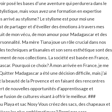
 avoir posé les bases d’une aventure qui perdurera dans le
tylistique, mais vous avez une formation en expertise
arrivé au stylisme? Le stylisme est pour moi une
st de partager et d’éveiller des émotions à travers mes
fruit de mon vécu, de mon amour pour Madagascar et des
sonnalité. Ma mère Tiana joue un rôle crucial dans nos
es techniques artisanales et son sens esthétique sont des
ment de nos collections. La société est basée en France,
gascar. Pourquoi ce choix? À mon arrivée en France, je me
 Quitter Madagascar a été une décision difficile, mais j’ai
 la beauté de la Provence et en faisant des rencontres
ert de nouvelles opportunités d’apprentissage et
ne fusion de cultures visant à offrir le meilleur. ###
au Playa et sac Nosy Vous créez des sacs, des chapeaux et
ièces les plus emblématiques? Parmi nos sacs