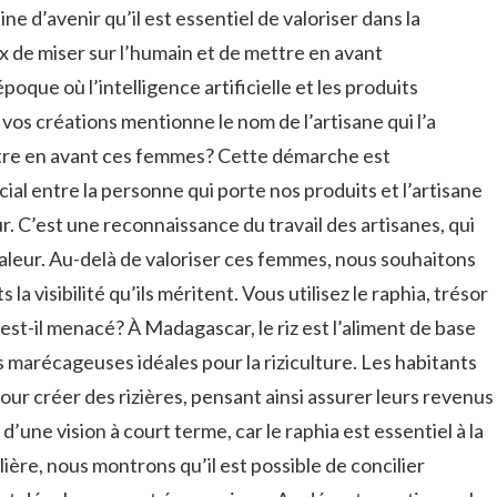
ine d’avenir qu’il est essentiel de valoriser dans la
x de miser sur l’humain et de mettre en avant
poque où l’intelligence artificielle et les produits
vos créations mentionne le nom de l’artisane qui l’a
ttre en avant ces femmes? Cette démarche est
cial entre la personne qui porte nos produits et l’artisane
. C’est une reconnaissance du travail des artisanes, qui
valeur. Au-delà de valoriser ces femmes, nous souhaitons
 la visibilité qu’ils méritent. Vous utilisez le raphia, trésor
st-il menacé? À Madagascar, le riz est l’aliment de base
s marécageuses idéales pour la riziculture. Les habitants
our créer des rizières, pensant ainsi assurer leurs revenus
 d’une vision à court terme, car le raphia est essentiel à la
ilière, nous montrons qu’il est possible de concilier