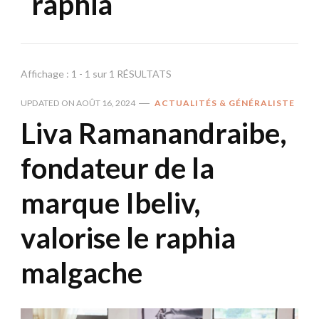
raphia
Affichage : 1 - 1 sur 1 RÉSULTATS
UPDATED ON
AOÛT 16, 2024
ACTUALITÉS & GÉNÉRALISTE
Liva Ramanandraibe,
fondateur de la
marque Ibeliv,
valorise le raphia
malgache