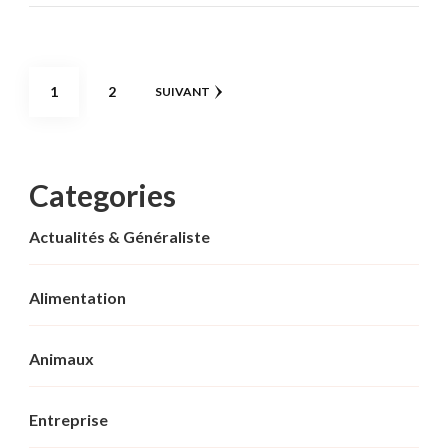
Pagination
PAGE
PAGE
1
2
SUIVANT
des
publications
Categories
Actualités & Généraliste
Alimentation
Animaux
Entreprise