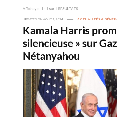
Affichage : 1 - 1 sur 1 RÉSULTATS
UPDATED ON
AOÛT 1, 2024
ACTUALITÉS & GÉNÉR
Kamala Harris prome
silencieuse » sur Ga
Nétanyahou