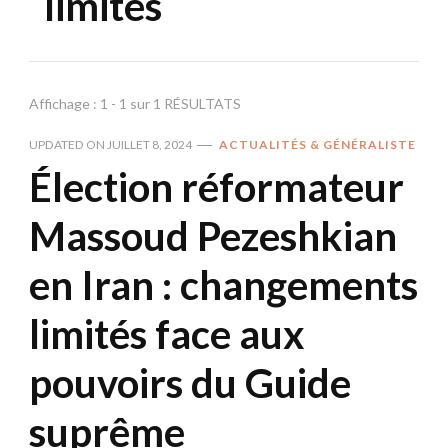
limités
Affichage : 1 - 1 sur 1 RÉSULTATS
UPDATED ON
JUILLET 8, 2024
ACTUALITÉS & GÉNÉRALISTE
Élection réformateur
Massoud Pezeshkian
en Iran : changements
limités face aux
pouvoirs du Guide
suprême