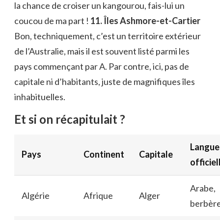
la chance de croiser un kangourou, fais-lui un
coucou de ma part !
11. Îles Ashmore-et-Cartier
Bon, techniquement, c’est un territoire extérieur
de l’Australie, mais il est souvent listé parmi les
pays commençant par A. Par contre, ici, pas de
capitale ni d’habitants, juste de magnifiques îles
inhabituelles.
Et si on récapitulait ?
Langue
Pays
Continent
Capitale
officiel
Arabe,
Algérie
Afrique
Alger
berbèr