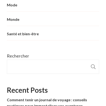
Mode
Monde
Santé et bien-être
Rechercher
R
Recent Posts
Comment tenir un journal de voyage : conseils
pratiques pour immortaliser vos aventures