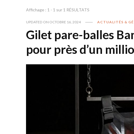
Affichage : 1 - 1 sur 1 RÉSULTATS
UPDATED ON
OCTOBRE 16, 2024
ACTUALITÉS & G
Gilet pare-balles B
pour près d’un milli