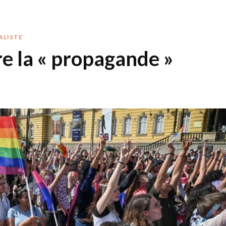
ALISTE
re la « propagande »