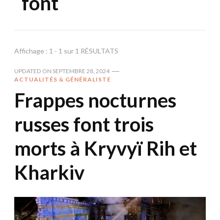
font
Affichage : 1 - 1 sur 1 RÉSULTATS
UPDATED ON
SEPTEMBRE 28, 2024
ACTUALITÉS & GÉNÉRALISTE
Frappes nocturnes
russes font trois
morts à Kryvyï Rih et
Kharkiv