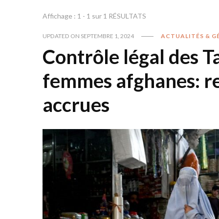
Affichage : 1 - 1 sur 1 RÉSULTATS
UPDATED ON
SEPTEMBRE 1, 2024
ACTUALITÉS & G
Contrôle légal des Ta
femmes afghanes: res
accrues