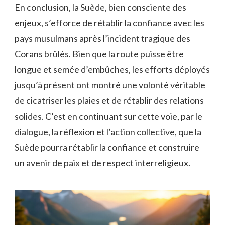
En ‌conclusion,‍ la Suède, bien consciente​ des
enjeux, s’efforce de rétablir la confiance avec‍ les
pays ​musulmans après l’incident tragique des
Corans brûlés. Bien⁣ que ‌la route puisse être
longue et semée d’embûches, les ⁢efforts ⁣déployés
jusqu’à‍ présent ont montré une volonté véritable
de cicatriser les⁣ plaies et de‍ rétablir des relations
⁤solides. C’est ​en continuant sur cette‍ voie, par‌ le
dialogue, la réflexion et‍ l’action‌ collective, que la
Suède⁢ pourra ⁤rétablir la ⁤confiance et‌ construire
un avenir de paix et de ⁢respect‌ interreligieux.