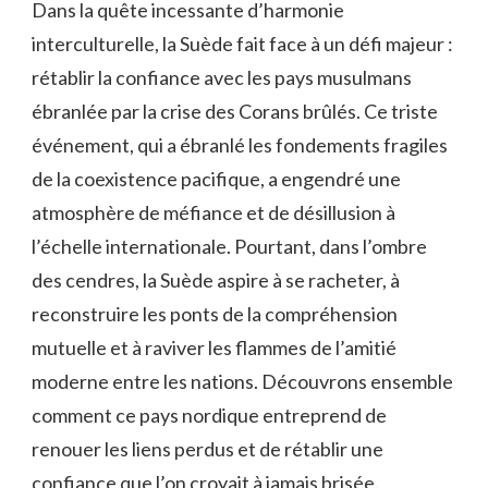
Dans⁤ la quête incessante d’harmonie
interculturelle, la Suède fait face à un défi majeur :
rétablir la confiance avec ‌les pays musulmans
ébranlée par la crise des Corans brûlés. Ce triste
événement,⁣ qui a ébranlé les ⁤fondements fragiles
de la coexistence pacifique, a engendré une
‍atmosphère​ de ⁢méfiance et de désillusion à
l’échelle internationale. ⁤Pourtant, dans⁤ l’ombre
‍des cendres, la Suède ⁢aspire ‌à se racheter, ​à⁢
reconstruire les ponts de la⁤ compréhension
mutuelle et ⁤à​ raviver les flammes de ⁢l’amitié
moderne entre les nations. Découvrons ⁣ensemble
comment ce pays nordique entreprend de
renouer les liens⁤ perdus et‍ de⁢ rétablir une
⁣confiance que l’on croyait à jamais brisée.