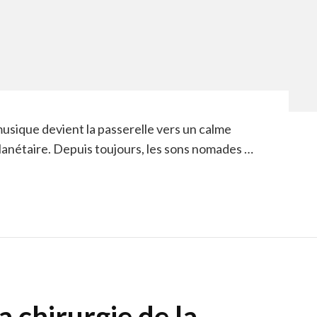
musique devient la passerelle vers un calme
lanétaire. Depuis toujours, les sons nomades …
a chirurgie de la