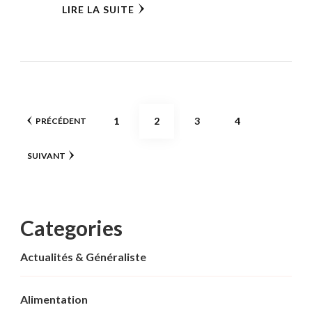
LIRE LA SUITE
Pagination
PAGE
PAGE
PAGE
PAGE
1
2
3
4
PRÉCÉDENT
des
SUIVANT
publications
Categories
Actualités & Généraliste
Alimentation